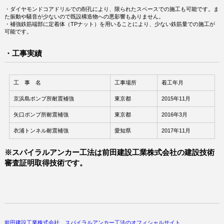
・ダイヤモンドコアドリルでの削孔により、限られたスペースでの施工も可能です。ま
た振動や騒音が少ないので既設構造物への悪影響もありません。
・補強鉄筋端部に定着体（TPナット）を用いることにより、少ない鉄筋量での施工が
可能です。
・工事実績
工 事 名
工事場所
着工年月
京浜島ポンプ所耐震補強
東京都
2015年11月
矢口ポンプ所耐震補強
東京都
2016年3月
衣浦トンネル耐震補強
愛知県
2017年11月
※スパイラルアンカー工法は前田建設工業株式会社の建設技術
審査証明取得技術です。
前田建設工業株式会社 スパイラルアンカー工法のオフィシャルサイト